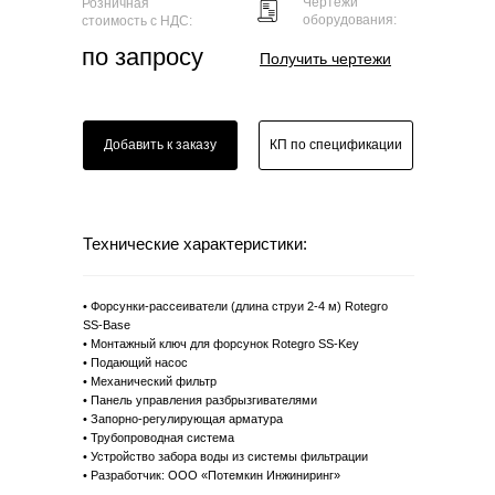
Чертежи
Розничная
оборудования:
стоимость с НДС:
по запросу
Получить чертежи
Добавить к заказу
КП по спецификации
Технические характеристики:
• Форсунки-рассеиватели (длина струи 2-4 м) Rotegro
SS-Base
• Монтажный ключ для форсунок Rotegro SS-Key
• Подающий насос
• Механический фильтр
• Панель управления разбрызгивателями
• Запорно-регулирующая арматура
• Трубопроводная система
• Устройство забора воды из системы фильтрации
• Разработчик: ООО «Потемкин Инжиниринг»